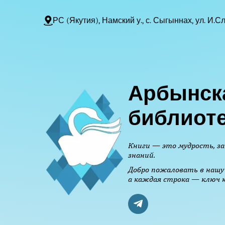
РС (Якутия), Намский у., с. Сыгыннах, ул. И.Сл
Арбынск
библиот
Книги — это мудрость, за
знаний.
Добро пожаловать в нашу 
а каждая строка — ключ к