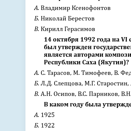
А.
Владимир Ксенофонтов
Б.
Николай Берестов
В.
Кирилл Герасимов
14 октября 1992 года на VI
был утвержден государстве
является авторами композ
Республики Саха (Якутия)?
А.
С. Тарасов, М. Тимофеев, В. Фе
Б.
Л.Д. Слепцова, М.Г. Старостин,
В.
А.Н. Осипов, В.С. Парников, В.Н
В каком году была утвержд
А.
1925
Б.
1922