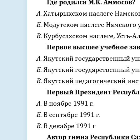
Где родился М.К. Аммосов?
А.
Хатырыкском наслеге Намског
Б.
Модутском наслеге Намского у
В.
Курбусахском наслеге, Усть-А
Первое высшее учебное зав
А.
Якутский государственный ун
Б.
Якутский государственный ун
В.
Якутский педагогический инс
Первый Президент Республи
А.
В ноябре 1991 г.
Б.
В сентябре 1991 г.
В.
В декабре 1991 г
Автор гимна Республики Са