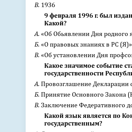
В.
1936
9 февраля 1996 г. был изда
Какой?
А.
«Об Обьявлении Дня родного 
Б.
«О правовых знаниях в РС (Я)»
В.
«Об установлении Дня профсою
Какое значимое событие ст
государственности Республ
А.
Провозглашение Декларации о
Б.
Принятие Основного Закона (
В.
Заключение Федеративного до
Какой язык является по Ко
государственным?