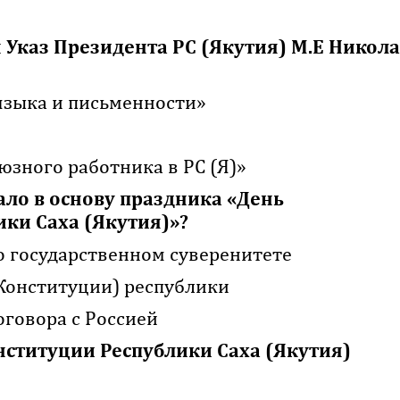
н Указ Президента РС (Якутия) М.Е Никол
языка и письменности»
зного работника в РС (Я)»
ало в основу праздника «День
ики Саха (Якутия)»?
 государственном суверенитете
Конституции) республики
говора с Россией
нституции Республики Саха (Якутия)