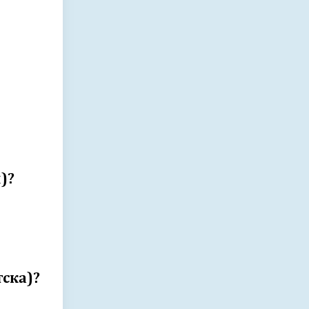
)?
тска)?