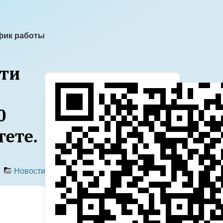
фик работы
сти
0
ете.
Новости