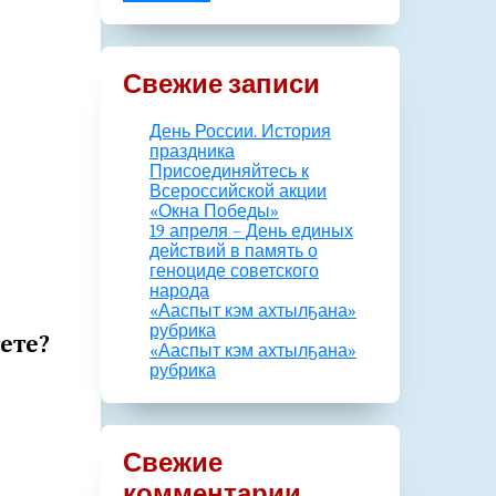
Свежие записи
День России. История
праздника
Присоединяйтесь к
Всероссийской акции
«Окна Победы»
19 апреля – День единых
действий в память о
геноциде советского
народа
«Ааспыт кэм ахтылҕана»
рубрика
ете?
«Ааспыт кэм ахтылҕана»
рубрика
Свежие
комментарии