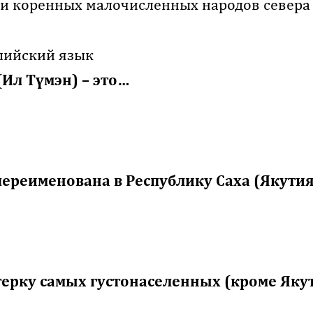
ки коренных малочисленных народов севера
глийский язык
(
Ил Т
үмэн) – это…
переименована в Республику Саха (Якутия
ятерку самых густонаселенных (кроме Яку