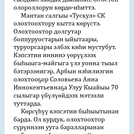
олороллорун көрдө-иһиттэ.
Мантан салгыы «Тускул» СК
олохтоохтору кытта көрүстэ.
Олохтоохтор долгутар
боппуруостарын ыйытаары,
туруорсаары элбэх киһи мустубут.
Кэпсэтии иннинэ үөрүүлээх
быһыыга-майгыга үлэ уонна тыыл
бэтэрээнигэр, Арбын нэһилиэгин
олохтооҕор Соловьева Анна
Иннокентьевнаҕа Улуу Кыайыы 70
сылыгар үбүлүөйдээх мэтээли
туттарда.
Көрсүһүү кэпсэтии быһыытынан
барда. Ол курдук, олохтоохтор
сүрүннээн ууга баралларынан