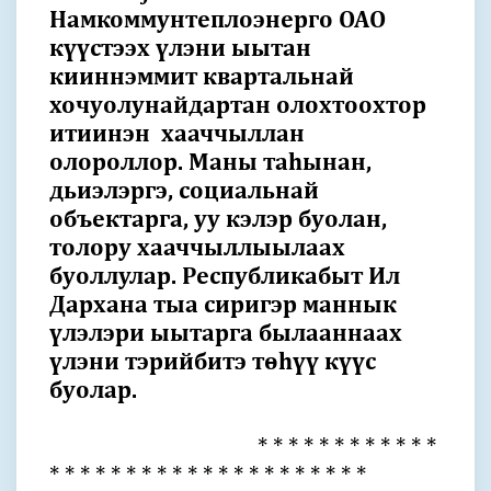
Намкоммунтеплоэнерго ОАО
күүстээх үлэни ыытан
кииннэммит квартальнай
хочуолунайдартан олохтоохтор
итиинэн хааччыллан
олороллор. Маны таһынан,
дьиэлэргэ, социальнай
объектарга, уу кэлэр буолан,
толору хааччыллыылаах
буоллулар. Республикабыт Ил
Дархана тыа сиригэр маннык
үлэлэри ыытарга былааннаах
үлэни тэрийбитэ төһүү күүс
буолар.
* * * * * * * * * * * *
* * * * * * * * * * * * * * * * * * * * *