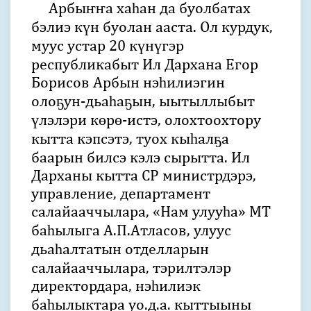
Арбыҥҥа хаһан да буолбатах
бэлиэ күн буолан ааста. Ол курдук,
муус устар 20 күнүгэр
республикабыт Ил Дархана Егор
Борисов Арбын нэһилиэгин
олоҕун-дьаһаҕын, ыытыллыбыт
үлэлэри көрө-истэ, олохтоохтору
кытта кэпсэтэ, туох кыһалҕа
баарын билсэ кэлэ сырытта. Ил
Дарханы кытта СР министрдэрэ,
управление, департамент
салайааччылара, «Нам улууһа» МТ
баһылыга А.П.Атласов, улуус
дьаһалтатын отделларын
салайааччылара, тэрилтэлэр
директордара, нэһилиэк
баһылыктара уо.д.а. кыттыыны