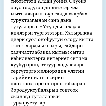
сибээстээн Алдан уонна Өлүөнэ
өрүс төрдүгэр дириҥэтэр үлэ
ыытылларын, оҕо саада хаарбах
туруктааҕынан саҥа дьиэ
тутулларын «Үтүө дьыалаҕа»
киллэрэн түргэтэтэри, Хатырыкка
диэри суол оҥоһуутун олоҕу кытта
тэҥҥэ хардыылыыры, сайдары
хааччахтаабакка кытыы сытар
нэһилиэктэргэ интернет ситимэ
күүһүрэрин, оттуур ходуһалары
сөргүтэргэ мелиорация үлэтин
тэрийиини, тыа сирин
олохтоохторо оҥорон таһааpap
бородууксуйаларын сөптөөх
сыанаҕа туталларын
туруорустулар.