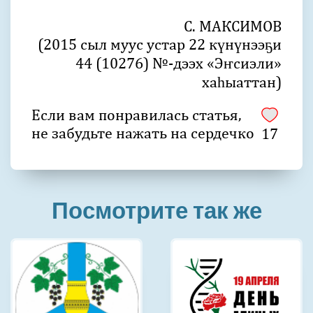
С. МАКСИМОВ
(2015 сыл муус устар 22 күнүнээҕи
44 (10276) №-дээх «Эҥсиэли»
хаһыаттан)
Если вам понравилась статья,
не забудьте нажать на сердечко
17
Посмотрите так же