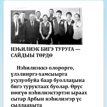
НЭҺИЛИЭК БИГЭ ТУРУГА —
САЙДЫЫ ТӨРДӨ
Нэһилиэккэ олорорго,
үлэлииргэ-хамсыырга
усулуобуйа баар буоллаҕына
бигэ туруктаах буолар. Өрүс
нөҥүө нэһилиэктэртэн ыраах
сытар Арбын нэһилиэгэр үс
сыллааҕыта