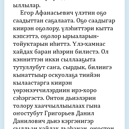
ыллылар.
Егор Афанасьевич үлэтин оҕо
саадыттан саҕалаата. Оҕо саадыгар
киирэн оҕолору, үлэһиттэри кытта
кэпсэттэ, оҕолор ырыаларын-
тойуктарын иһиттэ. Үлэ-хамнас
хайдах баран иһэрин билистэ. Ол
кэнниттэн икки сыллааҕыта
тутуллубут саҥа, сырдык, билиигэ
кынаттыыр оскуолаҕа тиийэн
кылаастарга киирэн
үөрэнээччилэрдиин ирэ-хоро
сэһэргэстэ. Онтон дьиэлэрин
толору хааччыллыылаах гына
оҥостубут Григорьев Данил
Данилович дьиэ кэргэнигэр
сылдьан хайдах дьаһанан, оҥостон