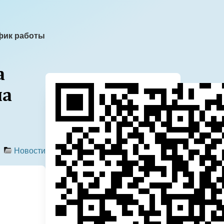
фик работы
а
ча
Новости