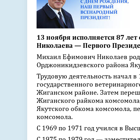
13 ноября исполняется 87 ле
Николаева — Первого Президен
Михаил Ефимович Николаев роди
Орджоникидзевского района Як
Трудовую деятельность начал в 
государственного ветеринарного
Жиганском районе. Затем переш
Жиганского райкома комсомола
Якутского обкома комсомола, п
комсомола.
С 1969 по 1971 год учился в Вы
С 1975 по 1979 год — заместите