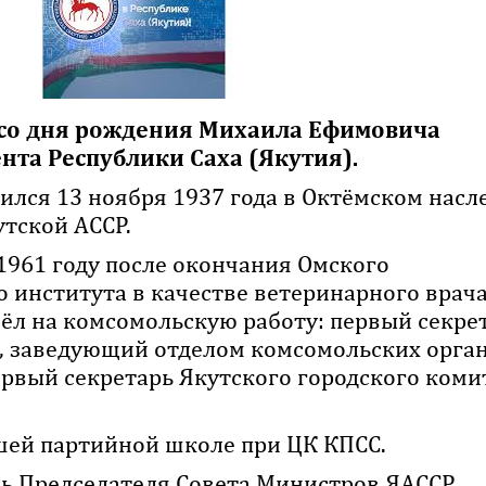
т со дня рождения Михаила Ефимовича
та Республики Саха (Якутия).
лся 13 ноября 1937 года в Октёмском насл
утской АССР.
1961 году после окончания Омского
 института в качестве ветеринарного врача
ёл на комсомольскую работу: первый секре
, заведующий отделом комсомольских орга
ервый секретарь Якутского городского коми
сшей партийной школе при ЦК КПСС.
ль Председателя Совета Министров ЯАССР.