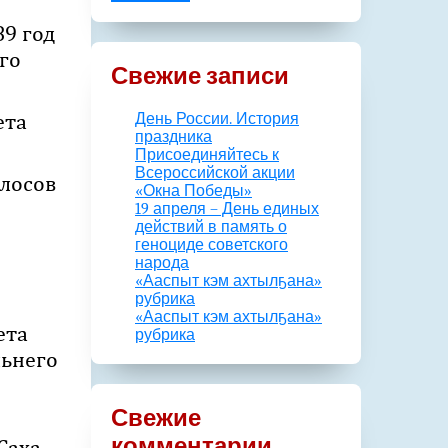
89 год
го
Свежие записи
ета
День России. История
праздника
Присоединяйтесь к
Всероссийской акции
олосов
«Окна Победы»
19 апреля – День единых
действий в память о
геноциде советского
народа
.
«Ааспыт кэм ахтылҕана»
рубрика
«Ааспыт кэм ахтылҕана»
ета
рубрика
льнего
Свежие
комментарии
Саха