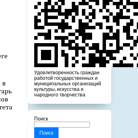
еге
Удовлетворенность граждан
работой государственных и
 в
муниципальных организаций
культуры, искусства и
тарь
народного творчества
нов
тета
Поиск
Поиск