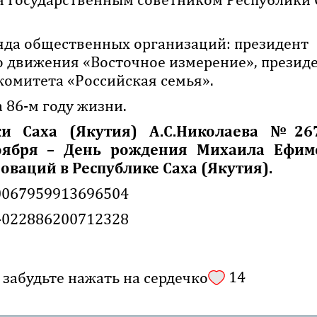
яда общественных организаций: президент
 движения «Восточное измерение», презид
омитета «Российская семья».
а 86-м году жизни.
ки Саха (Якутия) А.С.Николаева №26
ноября – День рождения Михаила Ефим
ваций в Республике Саха (Якутия).
00067959913696504
64022886200712328
14
 забудьте нажать на сердечко