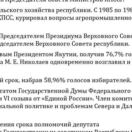
льского хозяйства республики. С 1985 по 19
 КПСС, курировал вопросы агропромышленно
н Председателем Президиума Верховного Сов
едседателем Верховного Совета республики.
рвым Президентом Якутии, получив 76,7% г
да М. Е. Николаев одновременно возглавил и
ой срок, набрав 58,96% голосов избирателей
путатом Государственной Думы Федерального
 VI созыва от «Единой России». Член комит
нальной политике и проблемам Севера и Да
ечения срока полномочий депутата
н Государственным советником Республики 