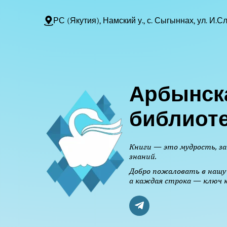
РС (Якутия), Намский у., с. Сыгыннах, ул. И.Сл
Арбынск
библиот
Книги — это мудрость, за
знаний.
Добро пожаловать в нашу 
а каждая строка — ключ к